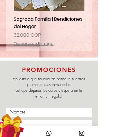
Sagrada Familia | Bendiciones
Santa Marta | Ruega p
del Hogar
mi familia
Precio
Precio
32.000 COP
32.000 COP
Tiempos de Entrega
Tiempos de Entrega
PROMOCIONES
Apuesto a que no querrás perderte nuestras
promociones y novedades
así que déjanos tus datos y espera en tu
email un regalo!