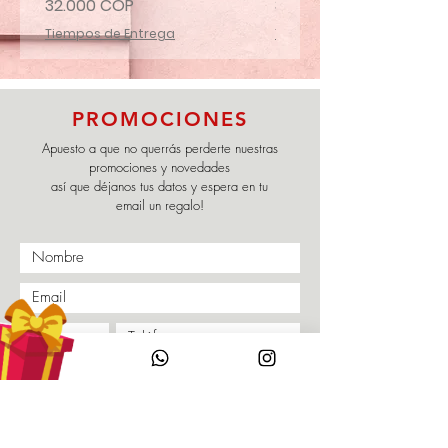
Precio
Precio
32.000 COP
32.000 COP
Tiempos de Entrega
Tiempos de Entrega
PROMOCIONES
Apuesto a que no querrás perderte nuestras
promociones y novedades
así que déjanos tus datos y espera en tu
email un regalo!
Enviar