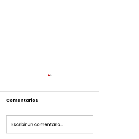
Comentarios
Casa Cafeto
Los Pirineos C
Escribir un comentario...