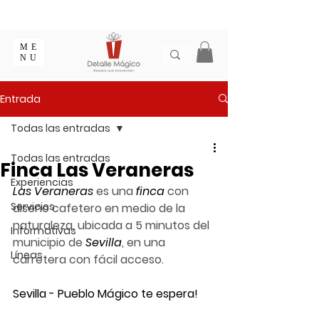
ENTREGA EN 1 - 2 DÍAS EN CIUDADES PRINCIPALES |
EMPAQUE REGALO GRATIS | ENVÍOS EN COLOMBIA
ME
NU
Entrada
Todas las entradas
Todas las entradas
Finca Las Veraneras
Experiencias
Las Veraneras
 es una 
finca
 con 
Servicios
diseño cafetero en medio de la 
naturaleza, ubicada a 5 minutos del 
Informativas
municipio de 
Sevilla
, en una 
Líneas
carretera con fácil acceso.
Sevilla - Pueblo Mágico te espera!