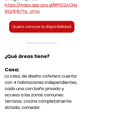
https://maps.app.goo.gl/RPFD2ACNq
9tg7Efk7?g_st=ic
Quiero conocer la disponibilidad
¿Qué áreas tiene?
Casa:
La casa, de diseño cafetero cuenta 
con 4 habitaciones independientes, 
cada una con baño privado y 
acceso a las zonas comunes: 
terrazas, cocina completamente 
dotada, comedor.