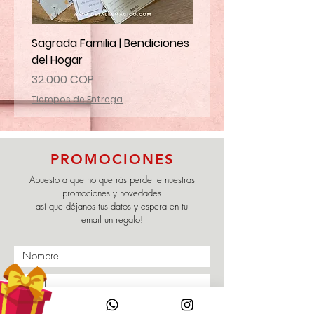
Sagrada Familia | Bendiciones
Santa Marta | Ruega p
del Hogar
mi familia
Precio
Precio
32.000 COP
32.000 COP
Tiempos de Entrega
Tiempos de Entrega
PROMOCIONES
Apuesto a que no querrás perderte nuestras
promociones y novedades
así que déjanos tus datos y espera en tu
email un regalo!