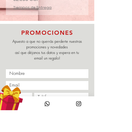
Tiempos de Entrega
Tiempos de Entrega
PROMOCIONES
Apuesto a que no querrás perderte nuestras
promociones y novedades
así que déjanos tus datos y espera en tu
email un regalo!
Enviar