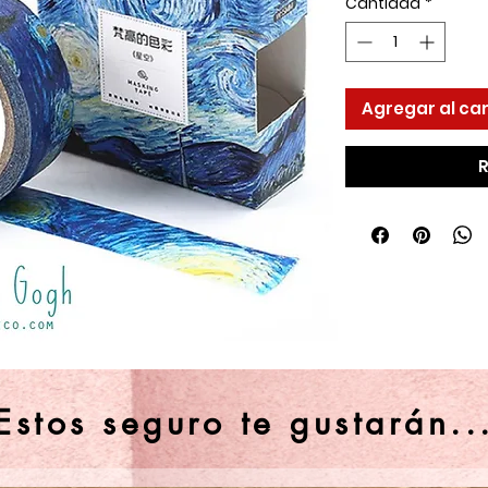
Cantidad
*
Agregar al car
R
Estos seguro te gustarán..