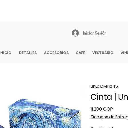
 1 - 2 DÍAS EN CIUDADES PRINCIPALES | EMPAQUE REGALO GRATIS 
COLOMBIA
Iniciar Sesión
INICIO
DETALLES
ACCESORIOS
CAFÉ
VESTUARIO
VIN
SKU: DMH045
Cinta | U
Precio
11.200 COP
Tiempos de Entre