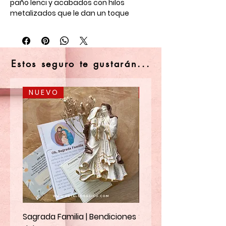
paño lenci y acabados con hilos
metalizados que le dan un toque
único!
Si de accesorios y detalles muy lindos y
llenos de encanto, estos son los ideales
Estos seguro te gustarán...
para lucir o regalar a una persona
especial!
N U E V O
N U E V O
Sagrada Familia | Bendiciones
Santa Marta | Ruega p