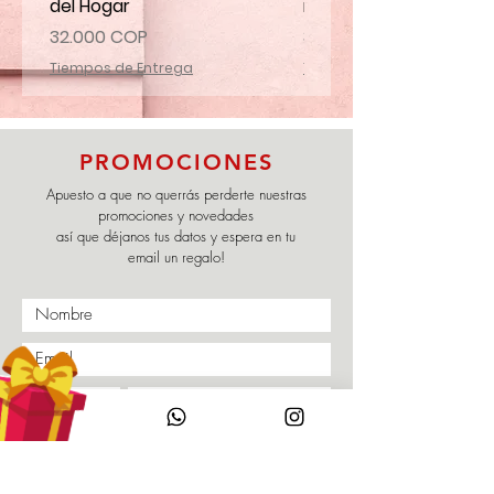
del Hogar
mi familia
Precio
Precio
32.000 COP
32.000 COP
Tiempos de Entrega
Tiempos de Entrega
PROMOCIONES
Apuesto a que no querrás perderte nuestras
promociones y novedades
así que déjanos tus datos y espera en tu
email un regalo!
Enviar