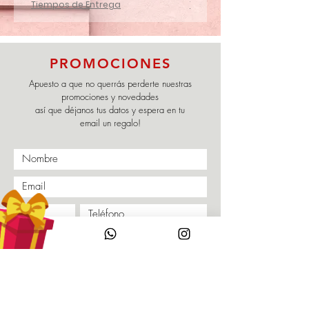
Tiempos de Entrega
Tiempos de Entrega
PROMOCIONES
Apuesto a que no querrás perderte nuestras
promociones y novedades
así que déjanos tus datos y espera en tu
email un regalo!
Enviar