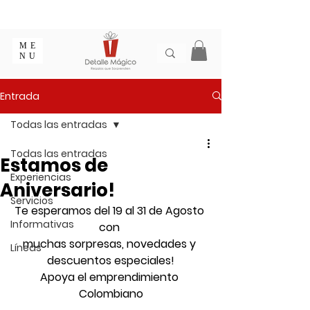
ENTREGA EN 1 - 2 DÍAS EN CIUDADES PRINCIPALES |
EMPAQUE REGALO GRATIS | ENVÍOS EN COLOMBIA
ME
NU
Entrada
Todas las entradas
Todas las entradas
Estamos de
Experiencias
Aniversario!
Servicios
Te esperamos del 19 al 31 de Agosto 
Informativas
con 
muchas sorpresas, novedades y 
Líneas
descuentos especiales!
Apoya el emprendimiento 
Colombiano