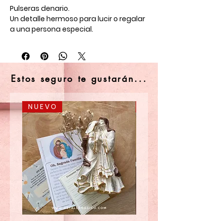
Pulseras denario.
Un detalle hermoso para lucir o regalar
a una persona especial.
Disponible en colores surtidos o
podemos hacerlo también en el color
de tu elección.
Estos seguro te gustarán...
N U E V O
N U E V O