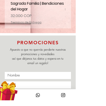
Sagrada Familia | Bendiciones
Santa Marta | Ruega p
del Hogar
mi familia
Precio
Precio
32.000 COP
32.000 COP
Tiempos de Entrega
Tiempos de Entrega
PROMOCIONES
Apuesto a que no querrás perderte nuestras
promociones y novedades
así que déjanos tus datos y espera en tu
email un regalo!
Enviar