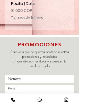
Pocillo | Dots
Mug | Delux Franja
Precio
Precio
16.000 COP
30.000 COP
Tiempos de Entrega
Tiempos de Entrega
PROMOCIONES
Apuesto a que no querrás perderte nuestras
promociones y novedades
así que déjanos tus datos y espera en tu
email un regalo!
Enviar