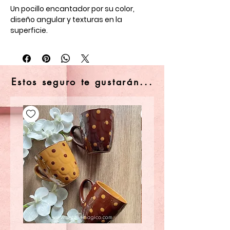
Un pocillo encantador por su color,
diseño angular y texturas en la
superficie.
Ideal para acompañarte en tus
actividades diarias, como por ejemplo
un delicioso cafecito!
Estos seguro te gustarán...
Material: Cerámica.
*Color a elección, sujeto a disponibilidad.