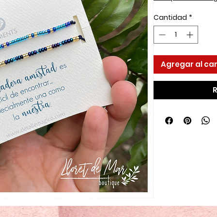
Cantidad
*
Agregar al car
R