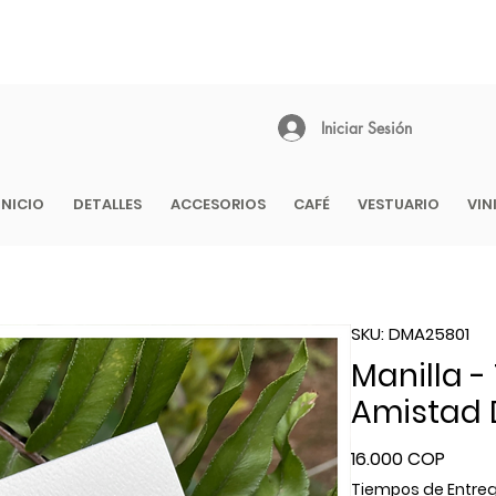
 1 - 2 DÍAS EN CIUDADES PRINCIPALES | EMPAQUE REGALO GRATIS 
COLOMBIA
Iniciar Sesión
INICIO
DETALLES
ACCESORIOS
CAFÉ
VESTUARIO
VIN
SKU: DMA25801
Manilla - 
Amistad 
Preci
16.000 COP
Tiempos de Entre