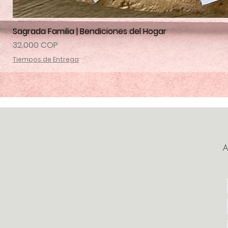
Sagrada Familia | Bendiciones del Hogar
Precio
32.000 COP
Tiempos de Entrega
A