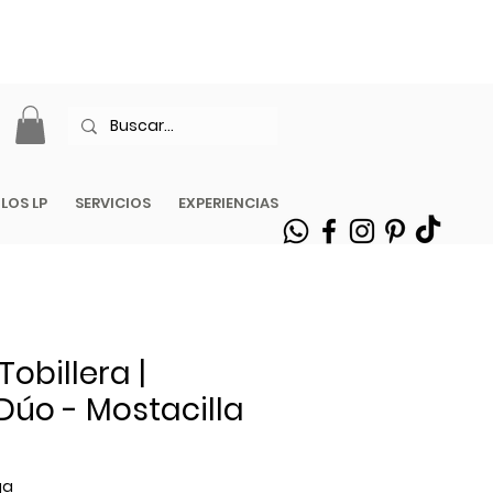
| ENVÍOS EN
ILOS LP
SERVICIOS
EXPERIENCIAS
Tobillera |
Dúo - Mostacilla
o
ga