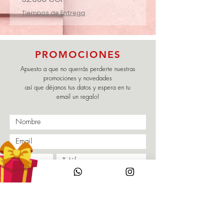
Tiempos de Entrega
Tiempos de Entrega
PROMOCIONES
Apuesto a que no querrás perderte nuestras
promociones y novedades
así que déjanos tus datos y espera en tu
email un regalo!
Enviar