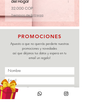
del Hogar
mi familia
Precio
Precio
32.000 COP
32.000 COP
Tiempos de Entrega
Tiempos de Entrega
PROMOCIONES
Apuesto a que no querrás perderte nuestras
promociones y novedades
así que déjanos tus datos y espera en tu
email un regalo!
Enviar