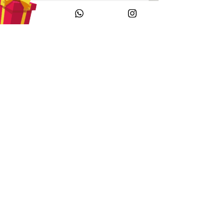
Enviar
Políticas
Nuestra Marca
Política de Privacidad
Política de Devolución y Reem
bolso
Políticas de Env
ío
Medios de Pago
Atención al Cliente
Preguntas Frecuentes