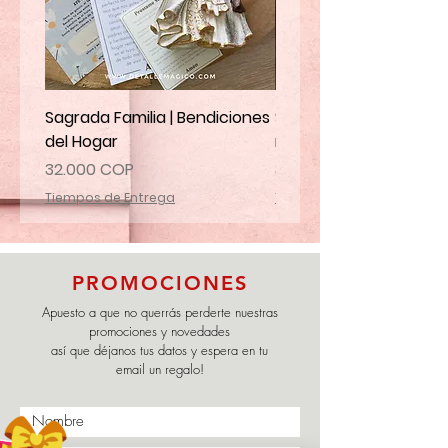
Sagrada Familia | Bendiciones
Santa Marta | Ruega p
del Hogar
mi familia
Precio
Precio
32.000 COP
32.000 COP
Tiempos de Entrega
Tiempos de Entrega
PROMOCIONES
Apuesto a que no querrás perderte nuestras
promociones y novedades
así que déjanos tus datos y espera en tu
email un regalo!