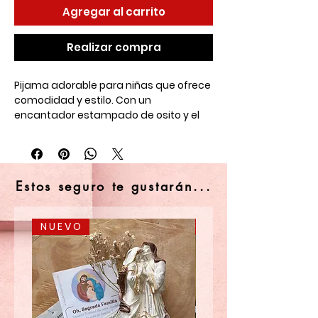
Agregar al carrito
Realizar compra
Pijama adorable para niñas que ofrece
comodidad y estilo. Con un
encantador estampado de osito y el
mensaje 'Tiempo de Hibernar', esta
pijama de pantalón largo y camisa de
manga corta es perfecta para las
noches acogedoras en casa.
Estos seguro te gustarán...
¡Dale a tu pequeña el regalo de dulces
sueños con esta pijama entrañable!
N U E V O
N U E V O