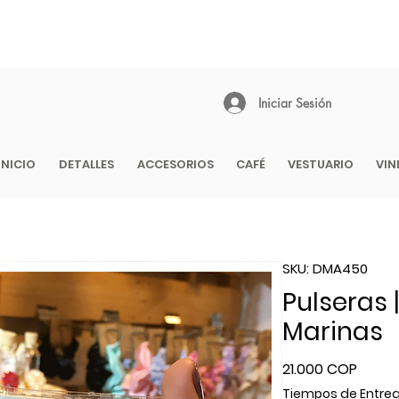
 1 - 2 DÍAS EN CIUDADES PRINCIPALES | EMPAQUE REGALO GRATIS 
COLOMBIA
Iniciar Sesión
INICIO
DETALLES
ACCESORIOS
CAFÉ
VESTUARIO
VIN
SKU: DMA450
Pulseras 
Marinas
Precio
21.000 COP
Tiempos de Entre