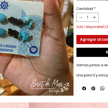
Cantidad
*
Solo 1 disponible(s)
Agregar al car
R
Vamos juntos a re
Una para tí y otra p