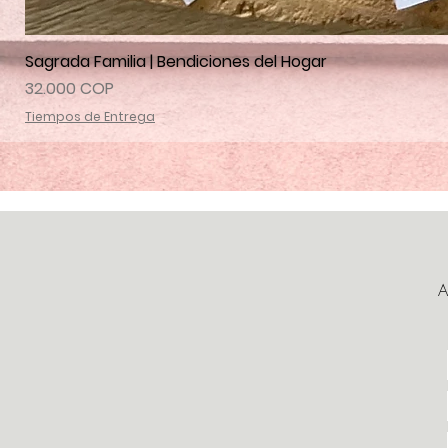
Sagrada Familia | Bendiciones del Hogar
Precio
32.000 COP
Tiempos de Entrega
A