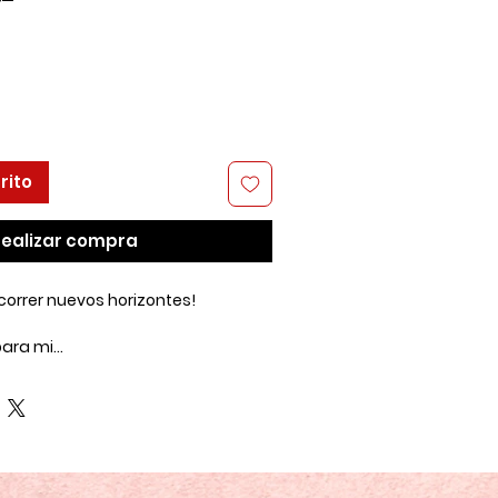
rito
ealizar compra
correr nuevos horizontes!
ara mi...