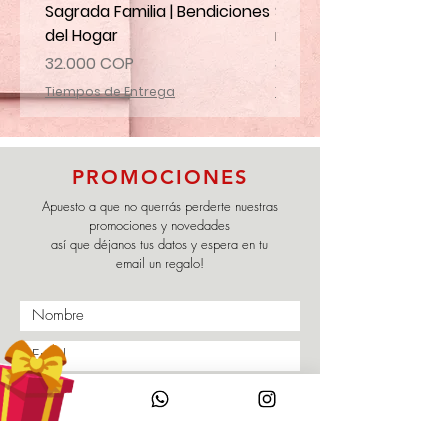
Sagrada Familia | Bendiciones
Santa Marta | Ruega p
del Hogar
mi familia
Precio
Precio
32.000 COP
32.000 COP
Tiempos de Entrega
Tiempos de Entrega
PROMOCIONES
Apuesto a que no querrás perderte nuestras
promociones y novedades
así que déjanos tus datos y espera en tu
email un regalo!
Enviar