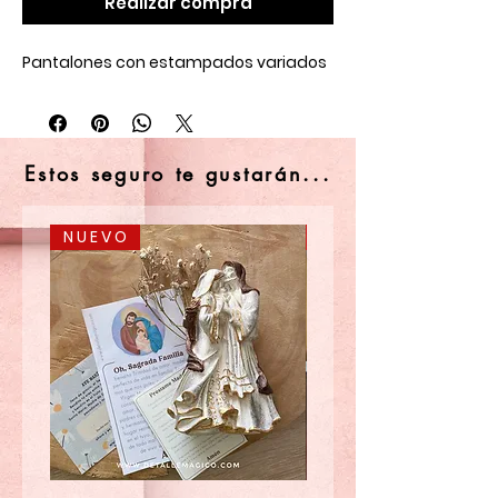
Realizar compra
Pantalones con estampados variados
Estos seguro te gustarán...
N U E V O
N U E V O