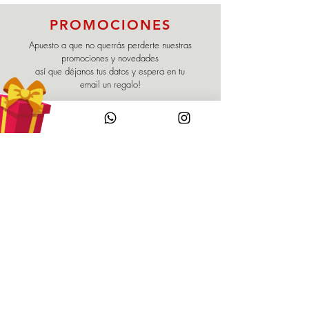
PROMOCIONES
Apuesto a que no querrás perderte nuestras
promociones y novedades
así que déjanos tus datos y espera en tu
email un regalo!
Enviar
Políticas
Nuestra Marca