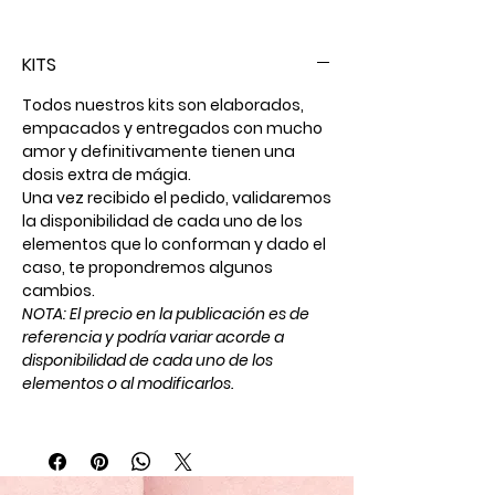
1 Bolsa de café de Origen 340gr
(Molido o en Grano)
KITS
1 Pulsera de los deseos.
1 Bolsa con Moño y opción de tarjeta
Todos nuestros kits son elaborados,
personalizada.
empacados y entregados con mucho
amor y definitivamente tienen una
Un detalle que será muy especial
dosis extra de mágia.
disfrutar y deleitar el paladar.
Una vez recibido el pedido, validaremos
la disponibilidad de cada uno de los
elementos que lo conforman y dado el
caso, te propondremos algunos
cambios.
NOTA: El precio en la publicación es de
referencia y podría variar acorde a
disponibilidad de cada uno de los
elementos o al modificarlos.