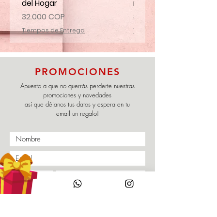
del Hogar
mi familia
Precio
Precio
32.000 COP
32.000 COP
Tiempos de Entrega
Tiempos de Entrega
PROMOCIONES
Apuesto a que no querrás perderte nuestras
promociones y novedades
así que déjanos tus datos y espera en tu
email un regalo!
Enviar